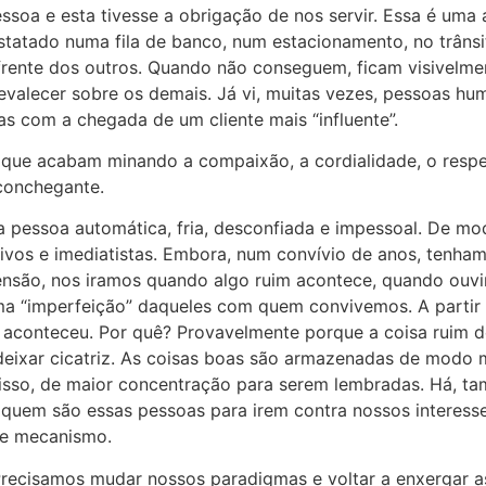
ssoa e esta tivesse a obrigação de nos servir. Essa é uma
nstatado numa fila de banco, num estacionamento, no trânsi
 frente dos outros. Quando não conseguem, ficam visivelme
evalecer sobre os demais. Já vi, muitas vezes, pessoas hu
s com a chegada de um cliente mais “influente”.
e acabam minando a compaixão, a cordialidade, o respe
aconchegante.
essoa automática, fria, desconfiada e impessoal. De mod
sivos e imediatistas. Embora, num convívio de anos, tenha
ensão, nos iramos quando algo ruim acontece, quando ou
uma “imperfeição” daqueles com quem convivemos. A partir
 aconteceu. Por quê? Provavelmente porque a coisa ruim 
deixar cicatriz. As coisas boas são armazenadas de modo m
r isso, de maior concentração para serem lembradas. Há, 
quem são essas pessoas para irem contra nossos interesses
se mecanismo.
isamos mudar nossos paradigmas e voltar a enxergar as 