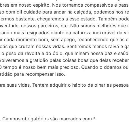
obres em nosso espírito. Nos tornamos compassivos e pass
 com dificuldade para andar na calçada, podemos nos reco
ivermos bastante, chegaremos a esse estado. Também pod
 juventude, nossos parceiros, etc. Não somos melhores qu
nando mais resignados diante da natureza inexorável da vi
ar cada momento bom, sem apego, reconhecendo que as c
soas que cruzam nossas vidas. Sentiremos menos raiva e g
o peso da revolta e do ódio, que minam nossa paz e saú
olveremos a gratidão pelas coisas boas que delas recebe
 O tempo é nosso bem mais precioso. Quando o doamos ou
atidão para recompensar isso.
suas vidas. Tentem adquirir o hábito de olhar as pessoa
.
Campos obrigatórios são marcados com
*