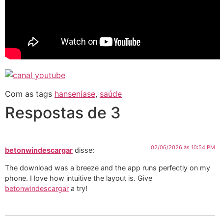
Com as tags
hanseníase
,
saúde
Respostas de 3
02/06/2026 às 10:54 PM
betonwindescargar
disse:
The download was a breeze and the app runs perfectly on my
phone. I love how intuitive the layout is. Give
betonwindescargar
a try!