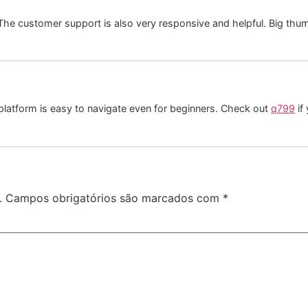
 The customer support is also very responsive and helpful. Big th
platform is easy to navigate even for beginners. Check out
q799
if
.
Campos obrigatórios são marcados com
*