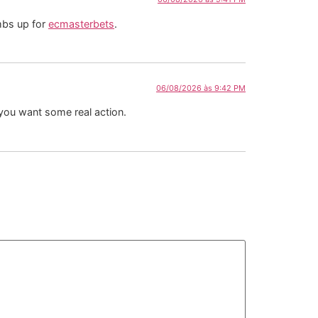
umbs up for
ecmasterbets
.
06/08/2026 às 9:42 PM
 you want some real action.