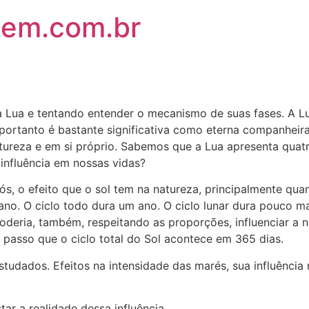
em.com.br
a
a e tentando entender o mecanismo de suas fases. A Lu
 portanto é bastante significativa como eterna companhei
ureza e em si próprio. Sabemos que a Lua apresenta quatro
influência em nossas vidas?
, o efeito que o sol tem na natureza, principalmente qu
ano. O ciclo todo dura um ano. O ciclo lunar dura pouco m
deria, também, respeitando as proporções, influenciar a n
 passo que o ciclo total do Sol acontece em 365 dias.
tudados. Efeitos na intensidade das marés, sua influência
r a realidade dessa influência.