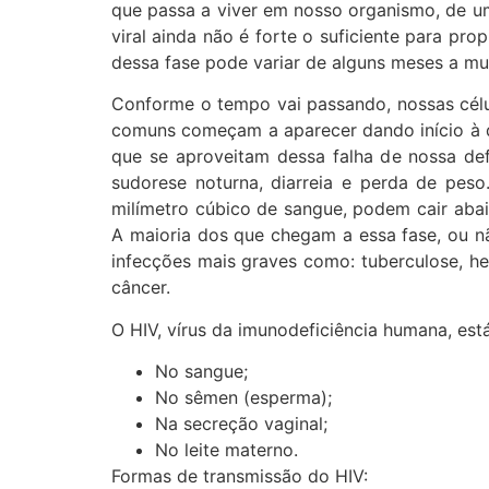
que passa a viver em nosso organismo, de u
viral ainda não é forte o suficiente para pr
dessa fase pode variar de alguns meses a mu
Conforme o tempo vai passando, nossas célul
comuns começam a aparecer dando início à d
que se aproveitam dessa falha de nossa def
sudorese noturna, diarreia e perda de pes
milímetro cúbico de sangue, podem cair aba
A maioria dos que chegam a essa fase, ou n
infecções mais graves como: tuberculose, hep
câncer.
O HIV, vírus da imunodeficiência humana, est
No sangue;
No sêmen (esperma);
Na secreção vaginal;
No leite materno.
Formas de transmissão do HIV: