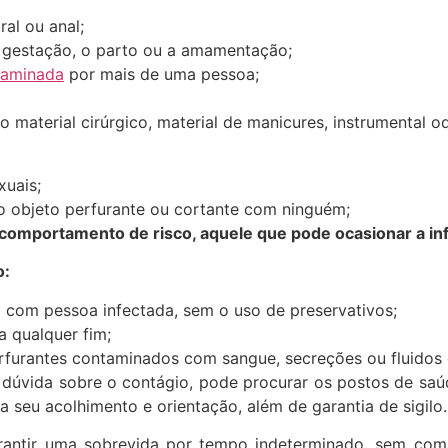
ral ou anal;
a gestação, o parto ou a amamentação;
taminada
por mais de uma pessoa;
material cirúrgico, material de manicures, instrumental odo
xuais;
ro objeto perfurante ou cortante com ninguém;
 comportamento de risco, aquele que pode ocasionar a inf
o:
 com pessoa infectada, sem o uso de preservativos;
a qualquer fim;
erfurantes contaminados com sangue, secreções ou fluidos
dúvida sobre o contágio, pode procurar os postos de saúd
 seu acolhimento e orientação, além de garantia de sigilo.
antir uma sobrevida por tempo indeterminado, sem comp