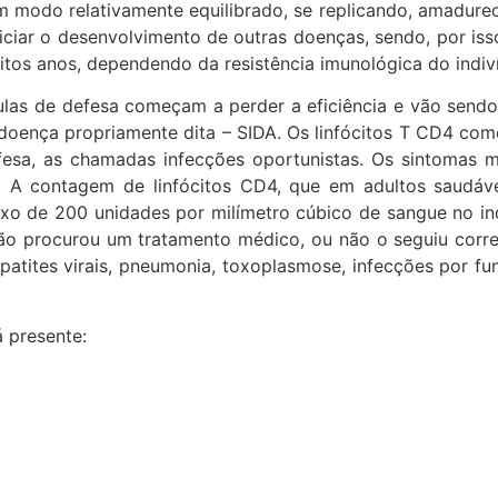
m modo relativamente equilibrado, se replicando, amadure
opiciar o desenvolvimento de outras doenças, sendo, por i
itos anos, dependendo da resistência imunológica do indiv
as de defesa começam a perder a eficiência e vão sendo,
oença propriamente dita – SIDA. Os linfócitos T CD4 com
esa, as chamadas infecções oportunistas. Os sintomas m
o. A contagem de linfócitos CD4, que em adultos saudáve
ixo de 200 unidades por milímetro cúbico de sangue no in
ão procurou um tratamento médico, ou não o seguiu corret
atites virais, pneumonia, toxoplasmose, infecções por fu
á presente: