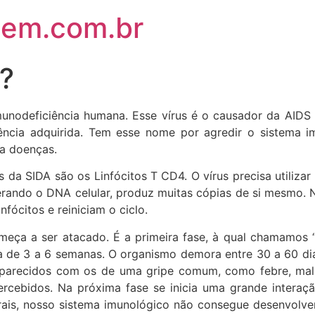
em.com.br
?
imunodeficiência humana. Esse vírus é o causador da AIDS
cia adquirida. Tem esse nome por agredir o sistema im
ra doenças.
s da SIDA são os Linfócitos T CD4. O vírus precisa utiliza
alterando o DNA celular, produz muitas cópias de si mesm
nfócitos e reiniciam o ciclo.
eça a ser atacado. É a primeira fase, à qual chamamos 
a de 3 a 6 semanas. O organismo demora entre 30 a 60 dia
o parecidos com os de uma gripe comum, como febre, mal-
cebidos. Na próxima fase se inicia uma grande interaç
rais, nosso sistema imunológico não consegue desenvolve