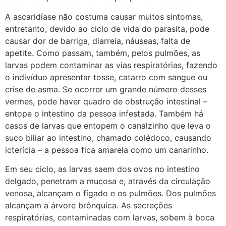
A ascaridíase não costuma causar muitos sintomas,
entretanto, devido ao ciclo de vida do parasita, pode
causar dor de barriga, diarreia, náuseas, falta de
apetite. Como passam, também, pelos pulmões, as
larvas podem contaminar as vias respiratórias, fazendo
o indivíduo apresentar tosse, catarro com sangue ou
crise de asma. Se ocorrer um grande número desses
vermes, pode haver quadro de obstrução intestinal –
entope o intestino da pessoa infestada. Também há
casos de larvas que entopem o canalzinho que leva o
suco biliar ao intestino, chamado colédoco, causando
icterícia – a pessoa fica amarela como um canarinho.
Em seu ciclo, as larvas saem dos ovos no intestino
delgado, penetram a mucosa e, através da circulação
venosa, alcançam o fígado e os pulmões. Dos pulmões
alcançam a árvore brônquica. As secreções
respiratórias, contaminadas com larvas, sobem à boca