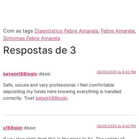
Com as tags
Diagnóstico Febre Amarela
,
Febre Amarela
,
Sintomas Febre Amarela
Respostas de 3
06/08/2026 às 9:42 PM
betwin188login
disse:
Safe, secure and very professional. I feel comfortable
depositing my funds here knowing everything is handled
correctly. Trust
betwin188login
.
06/08/2026 às 9:42 PM
x168slot
disse:
If you love slots then this is the place to be. The variety of