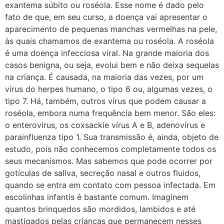
exantema súbito ou roséola. Esse nome é dado pelo
fato de que, em seu curso, a doença vai apresentar o
aparecimento de pequenas manchas vermelhas na pele,
às quais chamamos de exantema ou roséola. A roséola
é uma doença infecciosa viral. Na grande maioria dos
casos benigna, ou seja, evolui bem e não deixa sequelas
na criança. É causada, na maioria das vezes, por um
vírus do herpes humano, o tipo 6 ou, algumas vezes, o
tipo 7. Há, também, outros vírus que podem causar a
roséola, embora numa frequência bem menor. São eles:
o enterovirus, os coxsackie vírus A e B, adenovírus e
parainfluenza tipo 1. Sua transmissão é, ainda, objeto de
estudo, pois não conhecemos completamente todos os
seus mecanismos. Mas sabemos que pode ocorrer por
gotículas de saliva, secreção nasal e outros fluidos,
quando se entra em contato com pessoa infectada. Em
escolinhas infantis é bastante comum. Imaginem
quantos brinquedos são mordidos, lambidos e até
mastigados pelas crianças que permanecem nesses