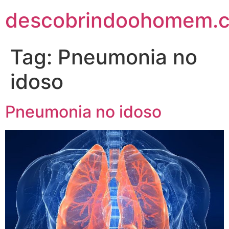
descobrindoohomem.c
Tag:
Pneumonia no
idoso
Pneumonia no idoso