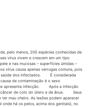
e, pelo menos, 200 espécies conhecidas de
sses vírus vivem e crescem em um tipo
 pele e nas mucosas – superfícies úmidas –
dos vírus causa apenas verrugas comuns, pois
s à saúde dos infectados. É considerada
l causa de contaminação é o sexo
a mãe apresenta infecção. Após a infecção
 de câncer de colo do útero e de ânus. Seus
m ter mau cheiro. As lesões podem aparecer
al onde há os pelos, acima dos genitais), no