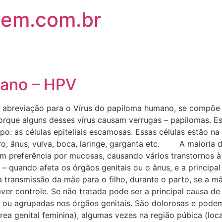
em.com.br
mano – HPV
reviação para o Vírus do papiloma humano, se compõe d
orque alguns desses vírus causam verrugas – papilomas. E
po: as células epiteliais escamosas. Essas células estão na
ro, ânus, vulva, boca, laringe, garganta etc. A maioria 
têm preferência por mucosas, causando vários transtorno
– quando afeta os órgãos genitais ou o ânus, e a principa
da transmissão da mãe para o filho, durante o parto, se 
aver controle. Se não tratada pode ser a principal causa
 ou agrupadas nos órgãos genitais. São dolorosas e pode
área genital feminina), algumas vezes na região púbica (loc