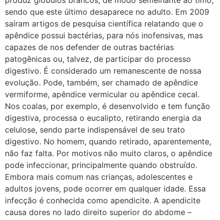
produz glóbulos brancos, de modo semelhante ao timo,
sendo que este último desaparece no adulto. Em 2009
saíram artigos de pesquisa científica relatando que o
apêndice possui bactérias, para nós inofensivas, mas
capazes de nos defender de outras bactérias
patogênicas ou, talvez, de participar do processo
digestivo. É considerado um remanescente de nossa
evolução. Pode, também, ser chamado de apêndice
vermiforme, apêndice vermicular ou apêndice cecal.
Nos coalas, por exemplo, é desenvolvido e tem função
digestiva, processa o eucalipto, retirando energia da
celulose, sendo parte indispensável de seu trato
digestivo. No homem, quando retirado, aparentemente,
não faz falta. Por motivos não muito claros, o apêndice
pode infeccionar, principalmente quando obstruído.
Embora mais comum nas crianças, adolescentes e
adultos jovens, pode ocorrer em qualquer idade. Essa
infecção é conhecida como apendicite. A apendicite
causa dores no lado direito superior do abdome –